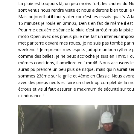
La pluie est toujours là, un peu moins fort, les chutes du Ni
sont venus nous rendre visite et nous aiderons bien tout le 
Mais aujourd’hui il faut y aller car c’est les essais qualifs .A 
15 minutes je roule en 2mn03, Denis en fait de même il es
Pour me deuxième séance la pluie c’est arrêté mais la piste
moto Open avec des pneus pluie me fait un intérieur imposs
met par terre devant mes roues, je ne suis pas tombé par mir
weekend !! Je reprends mes esprits ,adopte un bon rythme p
comme des balles, je ne peux accroché je suis en 1mn51 qui
mêmes conditions, il améliore en 1mn46 .Nous accusons le c
aurait pu prendre un peu plus de risque, mais qui n’aurait ser
sommes 23ème sur la grille et 4ème en Classic .Nous avons
avec des pneus neufs et faire un check-up complet de la mot
écrous et vis ,il faut assurer le maximum de sécurité sur tou
d’endurance !!