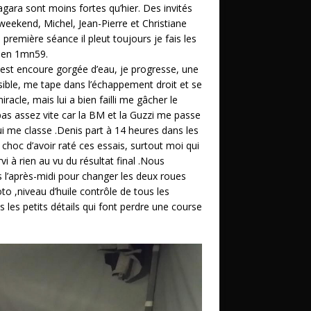
agara sont moins fortes qu’hier. Des invités
weekend, Michel, Jean-Pierre et Christiane
la première séance il pleut toujours je fais les
t en 1mn59.
 est encoure gorgée d’eau, je progresse, une
ible, me tape dans l’échappement droit et se
acle, mais lui a bien failli me gâcher le
as assez vite car la BM et la Guzzi me passe
 me classe .Denis part à 14 heures dans les
hoc d’avoir raté ces essais, surtout moi qui
vi à rien au vu du résultat final .Nous
 l’après-midi pour changer les deux roues
o ,niveau d’huile contrôle de tous les
s les petits détails qui font perdre une course