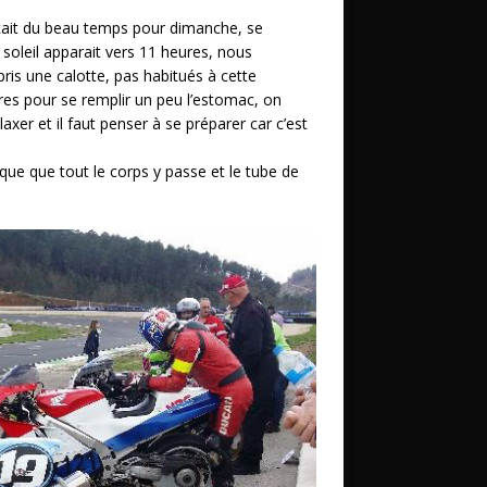
nçait du beau temps pour dimanche, se
 soleil apparait vers 11 heures, nous
is une calotte, pas habitués à cette
res pour se remplir un peu l’estomac, on
axer et il faut penser à se préparer car c’est
que que tout le corps y passe et le tube de