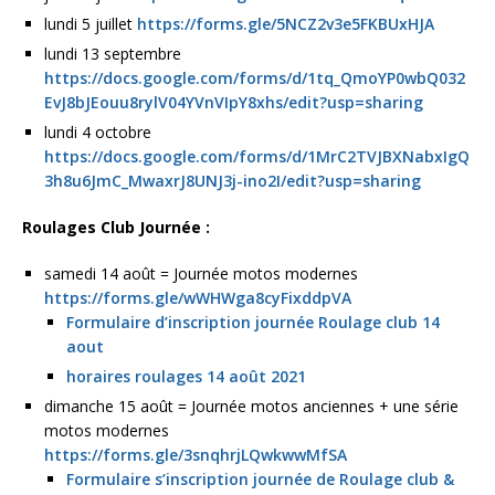
lundi 5 juillet
https://forms.gle/5NCZ2v3e5FKBUxHJA
lundi 13 septembre
https://docs.google.com/forms/d/1tq_QmoYP0wbQ032
EvJ8bJEouu8rylV04YVnVIpY8xhs/edit?usp=sharing
lundi 4 octobre
https://docs.google.com/forms/d/1MrC2TVJBXNabxIgQ
3h8u6JmC_MwaxrJ8UNJ3j-ino2I/edit?usp=sharing
Roulages Club Journée :
samedi 14 août = Journée motos modernes
https://forms.gle/wWHWga8cyFixddpVA
Formulaire d’inscription journée Roulage club 14
aout
horaires roulages 14 août 2021
dimanche 15 août = Journée motos anciennes + une série
motos modernes
https://forms.gle/3snqhrjLQwkwwMfSA
Formulaire s’inscription journée de Roulage club &