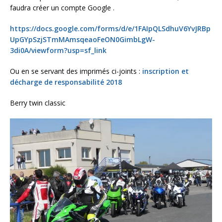
faudra créer un compte Google .
https://docs.google.com/forms/d/e/1FAIpQLSdhuV6YvJRBp
UpGYpSzjSTmMAmsqeaoFeON0GimbLgW-
3di0A/viewform?usp=sf_link
Ou en se servant des imprimés ci-joints :
inscription et
décharge de responsabilité 2018
Berry twin classic