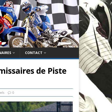
NAIRES
CONTACT
issaires de Piste
els
0