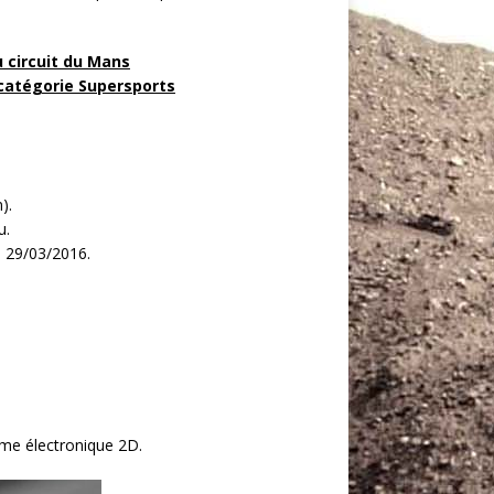
 circuit du Mans
catégorie Supersports
).
u.
e 29/03/2016.
ème électronique 2D.