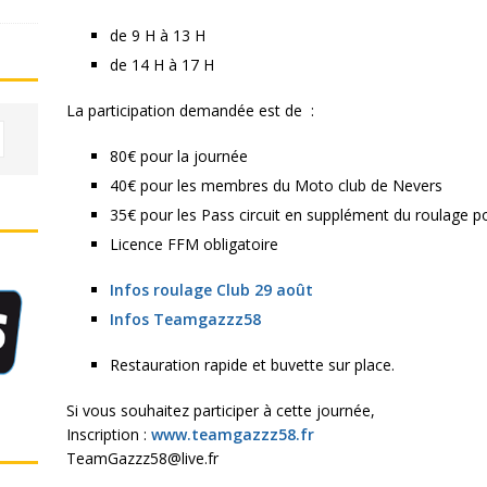
de 9 H à 13 H
de 14 H à 17 H
La participation demandée est de :
80€ pour la journée
40€ pour les membres du Moto club de Nevers
35€ pour les Pass circuit en supplément du roulage po
Licence FFM obligatoire
Infos roulage Club 29 août
Infos Teamgazzz58
Restauration rapide et buvette sur place.
Si vous souhaitez participer à cette journée,
Inscription :
www.teamgazzz58.fr
TeamGazzz58@live.fr