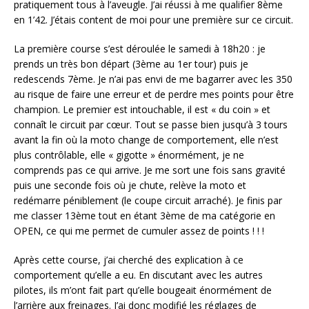
pratiquement tous à l’aveugle. J’ai réussi à me qualifier 8ème
en 1’42. J’étais content de moi pour une première sur ce circuit.
La première course s’est déroulée le samedi à 18h20 : je
prends un très bon départ (3ème au 1er tour) puis je
redescends 7ème. Je n’ai pas envi de me bagarrer avec les 350
au risque de faire une erreur et de perdre mes points pour être
champion. Le premier est intouchable, il est « du coin » et
connaît le circuit par cœur. Tout se passe bien jusqu’à 3 tours
avant la fin où la moto change de comportement, elle n’est
plus contrôlable, elle « gigotte » énormément, je ne
comprends pas ce qui arrive. Je me sort une fois sans gravité
puis une seconde fois où je chute, relève la moto et
redémarre péniblement (le coupe circuit arraché). Je finis par
me classer 13ème tout en étant 3ème de ma catégorie en
OPEN, ce qui me permet de cumuler assez de points ! ! !
Après cette course, j’ai cherché des explication à ce
comportement qu’elle a eu. En discutant avec les autres
pilotes, ils m’ont fait part qu’elle bougeait énormément de
l’arrière aux freinages. J’ai donc modifié les réglages de